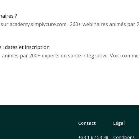
naires ?
 sur academy.simplycure.com : 260+ webinaires animés par 2
: dates et inscription
 animés par 200+ experts en santé intégrative. Voici commen
Contact
Légal
+33 1 62 53 38
Conditions