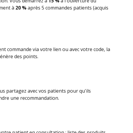
ion. Vous démarrez à 
15 %
 à l'ouverture du 
ment à 
20 %
 après 5 commandes patients (acquis 
nt commande via votre lien ou avec votre code, la 
énère des points.
s partagez avec vos patients pour qu'ils 
endre une recommandation.
re patient en consultation : liste des produits 